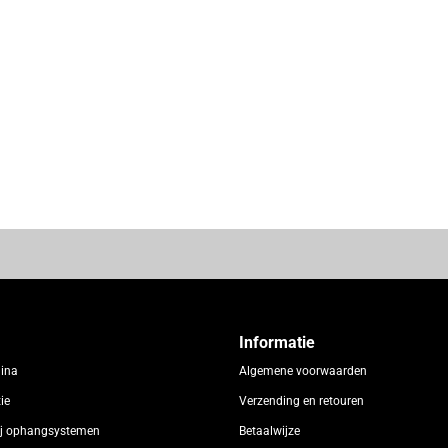
Informatie
gina
Algemene voorwaarden
ie
Verzending en retouren
rij ophangsystemen
Betaalwijze