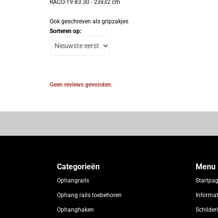
RACO-19 83 30 - 23x32 cm
Ook geschreven als gripzakjes
Sorteren op:
Geen reviews gevonden.
Categorieën
Menu
Ophangrails
Startpa
Ophang rails toebehoren
Informat
Ophanghaken
Schilde