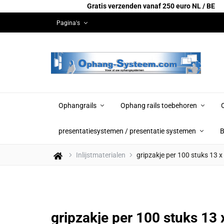
Gratis verzenden vanaf 250 euro NL / BE
Pagina's
Ophangrails
Ophang rails toebehoren
presentatiesystemen / presentatie systemen
B
Inlijstmaterialen
gripzakje per 100 stuks 13 
gripzakje per 100 stuks 13