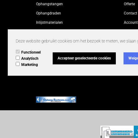
Ophangstangen
Offerte
Ophangdraden
Contact
Inlijstmaterialen
Account
presentatiesystemen / presentatie systemen
Informat
Deze website gebruikt cookies om het bezoek te meten, we slaan 
Bordenhangers
Gereedschappen en machines
Functioneel
Accepteer geselecteerde cookies
Weige
Analytisch
Randloze wissellijsten
Marketing
Bulk verpakkingen