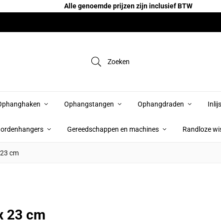
Alle genoemde prijzen zijn inclusief BTW
Zoeken
Ophanghaken
Ophangstangen
Ophangdraden
Inli
ordenhangers
Gereedschappen en machines
Randloze wis
x 23 cm
 x 23 cm