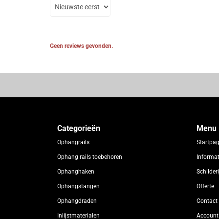
Geen reviews gevonden.
Categorieën
Menu
Ophangrails
Startpa
Ophang rails toebehoren
Informat
Ophanghaken
Schilde
Ophangstangen
Offerte
Ophangdraden
Contact
Inlijstmaterialen
Account