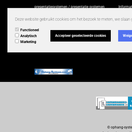
presentatiesystemen / presentatie systemen
Informat
Bordenhangers
Deze website gebruikt cookies om het bezoek te meten, we slaan 
Gereedschappen en machines
Functioneel
Randloze wissellijsten
Accepteer geselecteerde cookies
Weige
Analytisch
Marketing
Bulk verpakkingen
© ophang-syste