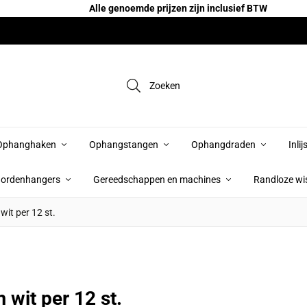
Alle genoemde prijzen zijn inclusief BTW
Zoeken
Ophanghaken
Ophangstangen
Ophangdraden
Inli
ordenhangers
Gereedschappen en machines
Randloze wis
it per 12 st.
wit per 12 st.