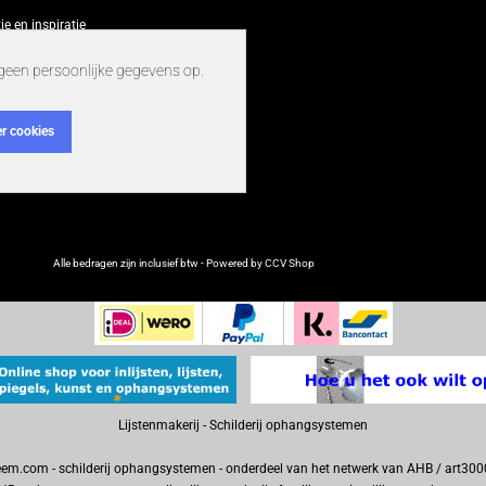
ie en inspiratie
geen persoonlijke gegevens op.
r cookies
Alle bedragen zijn inclusief btw - Powered by CCV Shop
webwinkel
Lijstenmakerij
-
Schilderij ophangsystemen
em.com - schilderij ophangsystemen - onderdeel van het netwerk van AHB / art30