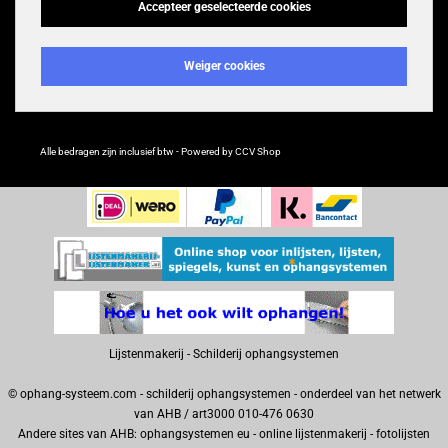
Laatste nieuws
Accepteer geselecteerde cookies
Weiger cookies
Alle bedragen zijn inclusief btw - Powered by CCV Shop
webwinkel
Lijstenmakerij
-
Schilderij ophangsystemen
© ophang-systeem.com - schilderij ophangsystemen - onderdeel van het netwerk
van AHB / art3000 010-476 0630
Andere sites van AHB:
ophangsystemen
eu -
online lijstenmakerij
-
fotolijsten