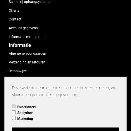
Schilderij ophangsystemen
Offerte
Contact
Account gegevens
Informatie en inspiratie
Informatie
Algemene voorwaarden
Verzending en retouren
Betaalwijze
Link partners
Deze website gebruikt cookies om het bezoek te meten, we
Privacy
slaan geen persoonlijke gegevens op.
Veelgestelde vragen
RSS feeds
Functioneel
Analytisch
Nieuwste producten
Marketing
Populairste aanbiedingen